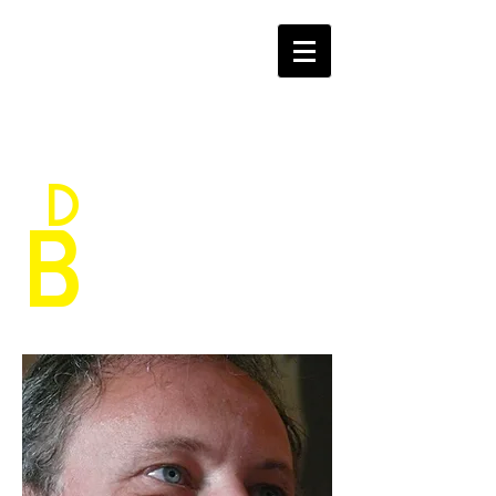
D
aniele
B
ragoni