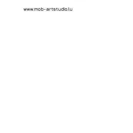
link
:
www.mob-artstudio.lu
Inscrivez-vous à notre liste
de diffusion
Ne manquez aucune
actualité