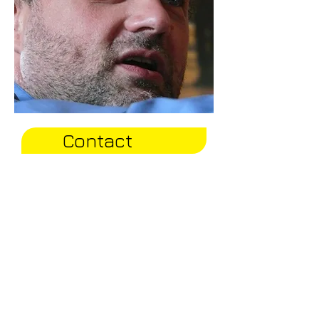
Contact
2 Kermacado
22320 PLUSSULIAN
Côte d'Armor - Brittany - FRANCE
danielebragoni@hotmail.com
Phone:
00352 621 612 059